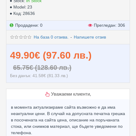
Stock:
In Stock
Model:
23
Код:
28636
Продадени: 0
Прегледан: 306
На база 0 отзива.
-
Напишете отзив
49.90€ (97.60 лв.)
65.75€ (128.60 лв.)
Без данък: 41.58€ (81.33 лв.)
Уважаеми клиенти,
в момента актуализираме сайта възможно е да има
неактуални цени. В случай на допусната печатна грешка
в посочената на сайта цена, описание на поръчаната
стока, или снимков материал, ще бъдете уведомени по
телефона.