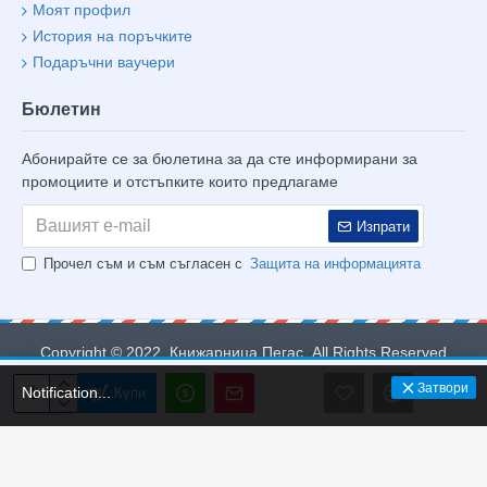
Моят профил
История на поръчките
Подаръчни ваучери
Бюлетин
Абонирайте се за бюлетина за да сте информирани за
промоциите и отстъпките които предлагаме
Изпрати
Прочел съм и съм съгласен с
Защита на информацията
Copyright © 2022, Книжарница Пегас, All Rights Reserved
Затвори
Notification...
Купи