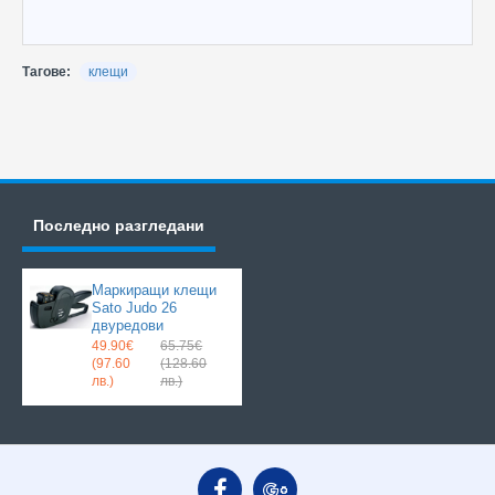
Тагове:
клещи
Последно разгледани
Маркиращи клещи
Sato Judo 26
двуредови
49.90€
65.75€
(97.60
(128.60
лв.)
лв.)