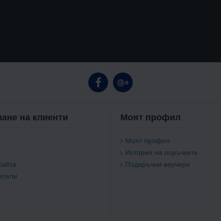
ане на клиенти
Моят профил
Моят профил
История на поръчките
сайта
Подаръчни ваучери
ители