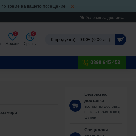
и по време на вашето посещение!
Условия за доставка
0
0
0 продукт(а) - 0.00€ (0.00 лв.)
Желани
Сравни
я
0898 645 453
Безплатна
доставка
Безплатна доставка
на територията на гр.
 размери
Шумен
Специални
отстъпки