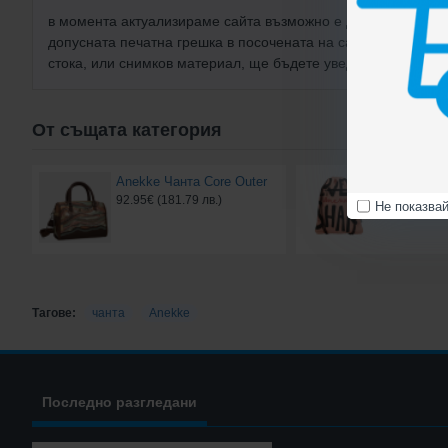
в момента актуализираме сайта възможно е да има неактуа
допусната печатна грешка в посочената на сайта цена, оп
стока, или снимков материал, ще бъдете уведомени по тел
От същата категория
Anekke Чанта Core Outer
Anekke Чан
92.95€ (181.79 лв.)
28.07€ (54.9
Не показва
Тагове:
чанта
Anekke
Последно разгледани