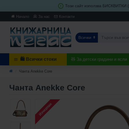
Този сайт използва БИСКВИТКИ (c
Начало
За нас
Контакти
Всички
🛍️ Всички стоки
🧸 За детски градини и ясли
Чанта Anekke Core
Чанта Anekke Core
Изчерпан