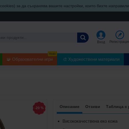
ookies) за да съхранява вашите настройки, които бихте направил
Регистраци
Вход
Ново
🧩 Образователни игри
🎨 Художествени материали
Описание
Отзиви
Таблица с
-20 %
Висококачествена еко кожа