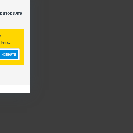
ериторията
и
Пегас
Изпрати