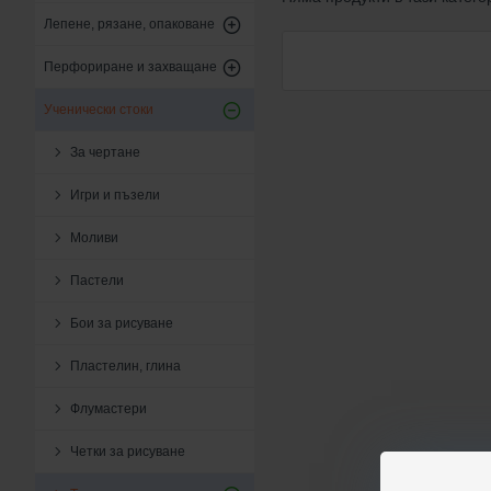
Лепене, рязане, опаковане
Перфориране и захващане
Ученически стоки
За чертане
Игри и пъзели
Моливи
Пастели
Бои за рисуване
Пластелин, глина
Флумастери
Четки за рисуване