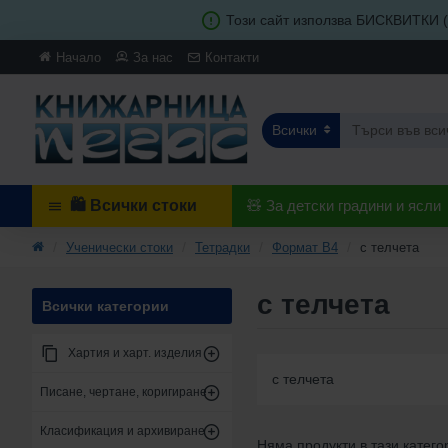
Този сайт използва БИСКВИТКИ (c
Начало
За нас
Контакти
Всички
🛍️ Всички стоки
🧸 За детски градини и ясли
Ученически стоки
Тетрадки
Формат B4
с телчета
с телчета
Всички категории
Хартия и харт. изделия
с телчета
Писане, чертане, коригиране
Класификация и архивиране
Няма продукти в тази катего