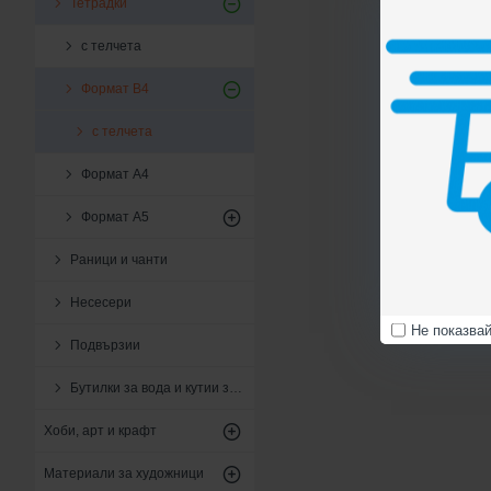
Тетрадки
с телчета
Формат B4
с телчета
Формат А4
Формат А5
Раници и чанти
Несесери
Не показва
Подвързии
Бутилки за вода и кутии за храна
Хоби, арт и крафт
Материали за художници