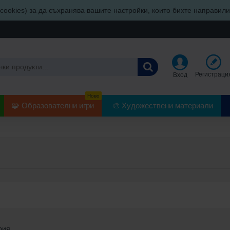
ookies) за да съхранява вашите настройки, които бихте направил
Регистраци
Вход
Ново
🧩 Образователни игри
🎨 Художествени материали
рия.