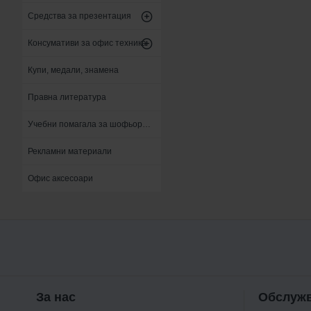
Средства за презентация
Консумативи за офис техника
Купи, медали, знамена
Правна литература
Учебни помагала за шофьори и кандидат - шофьори
Рекламни материали
Офис аксесоари
За нас
Обслужв