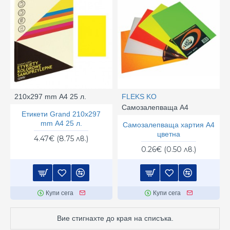
210x297 mm А4 25 л.
FLEKS KO
Самозалепваща А4
Етикети Grand 210x297
mm А4 25 л.
Самозалепваща хартия А4
цветна
4.47€ (8.75 лв.)
0.26€ (0.50 лв.)
Купи сега
Купи сега
Вие стигнахте до края на списъка.