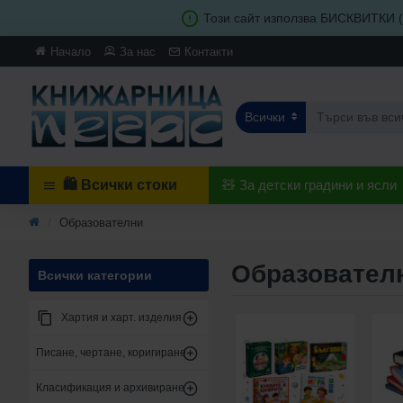
Този сайт използва БИСКВИТКИ (c
Начало
За нас
Контакти
Всички
🛍️ Всички стоки
🧸 За детски градини и ясли
Образователни
Образовател
Всички категории
Хартия и харт. изделия
Писане, чертане, коригиране
Класификация и архивиране