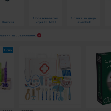
Образователни
Оптика за деца
Книжки
игри HEADU
Levenhuk
бавени за сравняване:
0
Ново