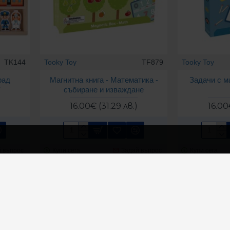
TK144
Tooky Toy
TF879
Tooky Toy
рад
Магнитна книга - Математика -
Задачи с м
събиране и изваждане
)
16.00€ (31.29 лв.)
16.00
 въпрос
Купи сега
Задай въпрос
Купи сега