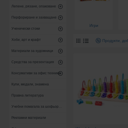
Лепене, рязане, опаковане
Перфориране и захващане
Игри
Ученически стоки
Хоби, арт и крафт
Продукти, до
Материали за художници
Средства за презентация
Консумативи за офис техника
Купи, медали, знамена
Правна литература
Учебни помагала за шофьори и кандидат - шофьори
Рекламни материали