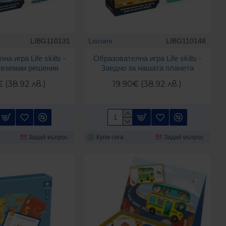
LIBG110131
Lisciani
LIBG110148
а игра Life skills -
Образователна игра Life skills -
 вземам решения
Заедно за нашата планета
 (38.92 лв.)
19.90€ (38.92 лв.)
Задай въпрос
Купи сега
Задай въпрос