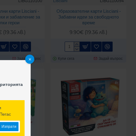
LIBG110100
Lisciani
LIBG110094
ни карти Lisciani -
Образователни карти Lisciani -
ки и забавление за
Забавни идеи за свободното
лки герои
време
 (19.36 лв.)
9.90€ (19.36 лв.)
Задай въпрос
Купи сега
Задай въпрос
ериторията
и
Пегас
Изпрати