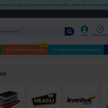
ookies) за да съхранява вашите настройки, които бихте направил
Регистраци
Вход
Ново
🧩 Образователни игри
🎨 Художествени материали
ни