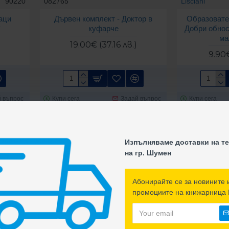
90220
082765
Lisciani
аци
Дървен комплект - Доктор в
Образовател
куфарче
Добри обнос
)
ма
19.00€ (37.16 лв.)
9.90€
 въпрос
Купи сега
Задай въпрос
Купи сега
Изпълняваме доставки на т
на гр. Шумен
Абонирайте се за новините 
промоциите на книжарница 