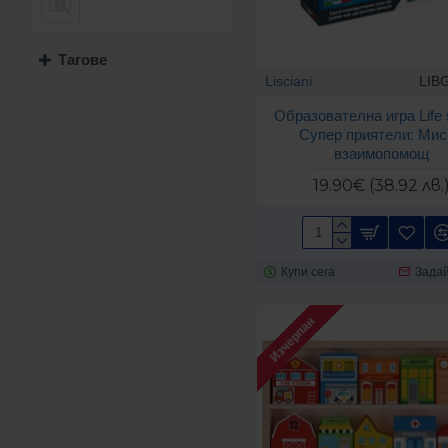
Тагове
Lisciani
LIB
Образователна игра Life s
Супер приятели: Мис
взаимопомощ
19.90€ (38.92 лв.
Купи сега
Задай
Изчерпан