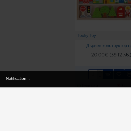
Tooky Toy
Дървен конструктор г
20.00€ (39.12 лв.
Notification...
Купи сега
Задай