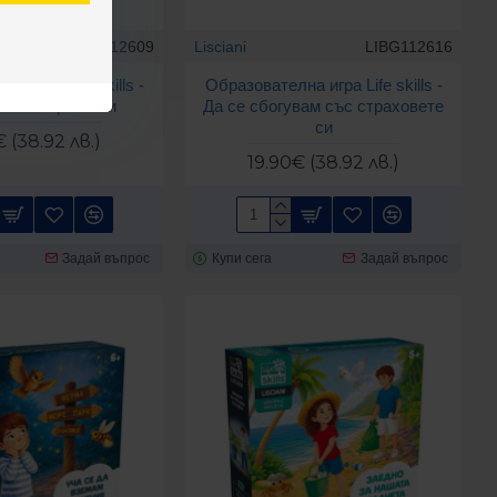
LIBG112609
Lisciani
LIBG112616
а игра Life skills -
Образователна игра Life skills -
ам емоциите си
Да се сбогувам със страховете
си
 (38.92 лв.)
19.90€ (38.92 лв.)
Задай въпрос
Купи сега
Задай въпрос