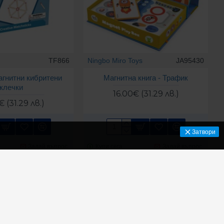
TF866
Ningbo Miro Toys
JA95430
агнитни кибритени
Магнитна книга - Трафик
клечки
16.00€ (31.29 лв.)
€ (31.29 лв.)
Затвори
Задай въпрос
Купи сега
Задай въпрос