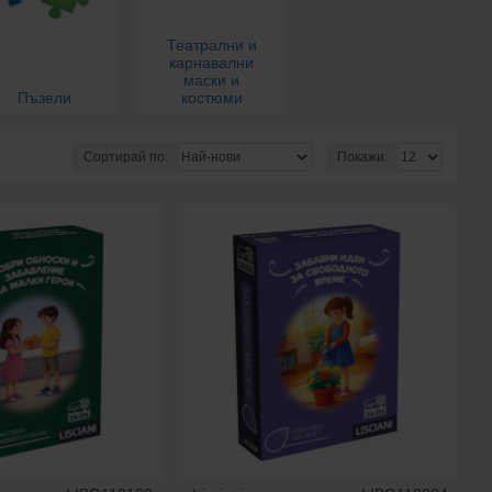
Театрални и
карнавални
маски и
Пъзели
костюми
Сортирай по:
Покажи: