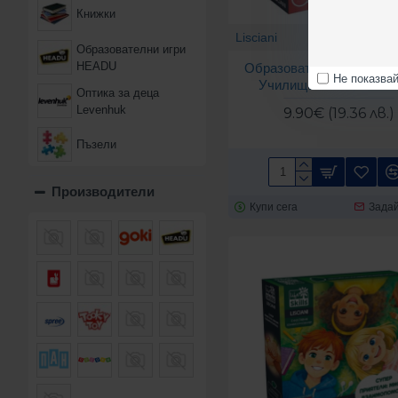
Книжки
Lisciani
LIB
Образователни игри
HEADU
Образователни карти Lisc
Не показва
Училището на смелча
Оптика за деца
Levenhuk
9.90€ (19.36 лв.)
Пъзели
Театрални и
Производители
карнавални маски и
Купи сега
Задай
костюми