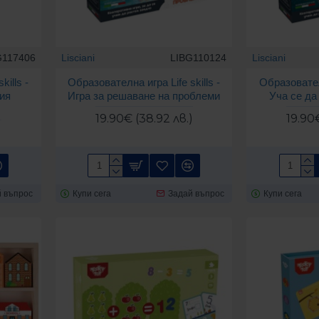
G117406
Lisciani
LIBG110124
Lisciani
kills -
Образователна игра Life skills -
Образователн
ия
Игра за решаване на проблеми
Уча се да
19.90€ (38.92 лв.)
19.90€
)
 въпрос
Купи сега
Задай въпрос
Купи сега