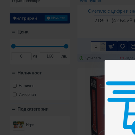
Woodyland
Офис аксесоари
Сметало с цифри и зн
Филтрирай
Изчисти
21.80€ (42.64 лв.
Цена
лв.
лв.
Купи сега
Задай
Наличност
Наличен
Изчерпан
Подкатегории
Игри