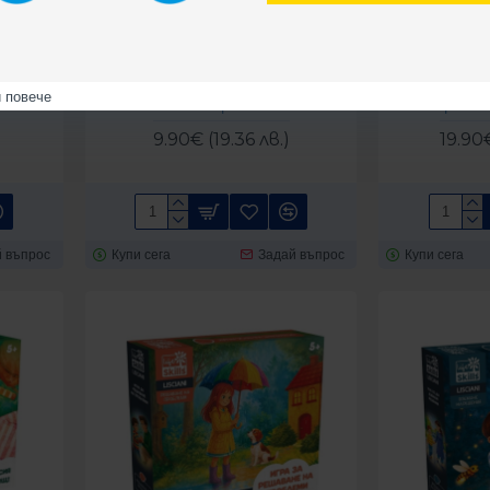
G110087
Lisciani
LIBG110063
Lisciani
iani -
Образователни карти Lisciani -
Образователн
й повече
гите
Емоциите
Изразяв
9.90€ (19.36 лв.)
19.90€
 въпрос
Купи сега
Задай въпрос
Купи сега