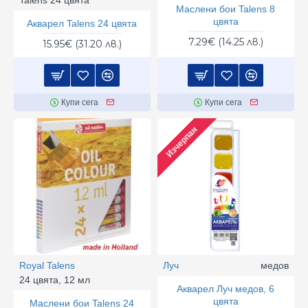
Маслени бои Talens 8
цвята
Акварел Talens 24 цвята
7.29€ (14.25 лв.)
15.95€ (31.20 лв.)
Купи сега
Купи сега
Изчерпан
Royal Talens
Луч
медов
24 цвята, 12 мл
Акварел Луч медов, 6
цвята
Маслени бои Talens 24