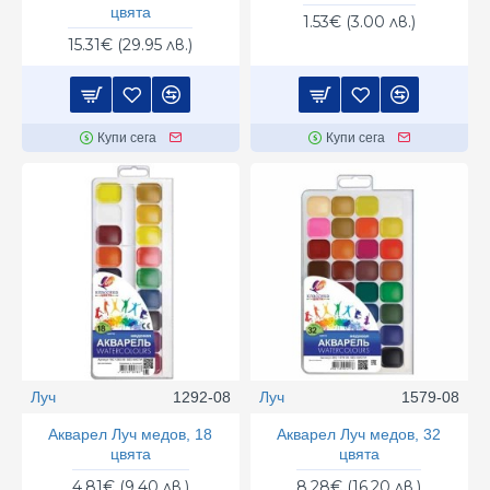
цвята
1.53€ (3.00 лв.)
15.31€ (29.95 лв.)
Купи сега
Купи сега
Луч
1292-08
Луч
1579-08
Акварел Луч медов, 18
Акварел Луч медов, 32
цвята
цвята
4.81€ (9.40 лв.)
8.28€ (16.20 лв.)