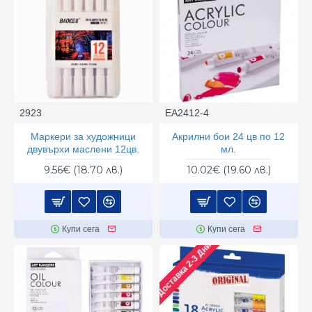
2923
ЕА2412-4
Маркери за художници
Акрилни бои 24 цв по 12
двувърхи маслени 12цв.
мл.
9.56€ (18.70 лв.)
10.02€ (19.60 лв.)
Купи сега
Купи сега
Доставка 2-3 Дни