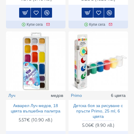
Купи сега
Купи сега
Луч
медов
Primo
6 цвята
Акварел Луч медов, 18
Детска боя за рисуване с
цвята вълшебна палитра
пръсти Primo, 25 ml, 6
цвята
5.57€ (10.90 лв.)
5.06€ (9.90 лв.)