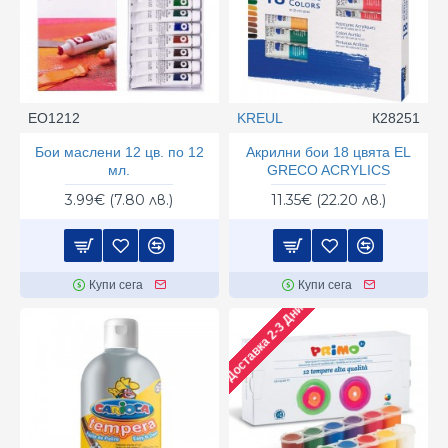
EO1212
KREUL
К28251
Бои маслени 12 цв. по 12
Акрилни бои 18 цвята EL
мл.
GRECO ACRYLICS
3.99€ (7.80 лв.)
11.35€ (22.20 лв.)
Купи сега
Купи сега
Доставка 2-3 Дни