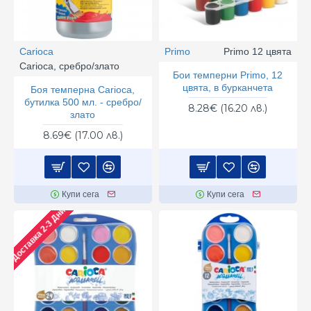
Carioca
Primo
Primo 12 цвята
Carioca, сребро/злато
Бои темперни Primo, 12
цвята, в бурканчета
Боя темперна Carioca,
бутилка 500 мл. - сребро/
8.28€ (16.20 лв.)
злато
8.69€ (17.00 лв.)
Купи сега
Купи сега
Доставка 2-3 Дни