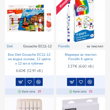
Изчерпан
Deli
Gouache EC11-12
Fiorello
за текстил
Бои Deli Gouache EC11-12
Маркери за текстил
на водна основа, 12 цвята
Fiorello 6 цвята
х 12 мл в тубички
3.37€ (6.60 лв.)
6.60€ (12.91 лв.)
Купи сега
Купи сега